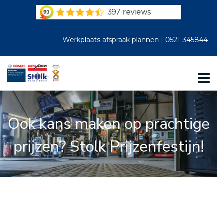
Werkplaats afspraak plannen |
0521-345844
Ook kans maken op prachtige
prijzen? Stolk Prijzenfestijn!